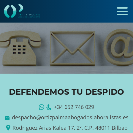
DEFENDEMOS TU DESPIDO
+34 652 746 029
despacho@ortizpalmaabogadoslaboralistas.es
Rodriguez Arias Kalea 17, 2º, C.P. 48011 Bilbao